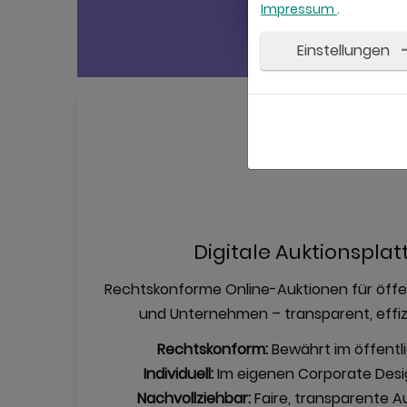
Impressum
.
Einstellungen
Digitale Auktionspla
Rechtskonforme Online-Auktionen für öffen
und Unternehmen – transparent, effizi
Rechtskonform:
Bewährt im öffentl
Individuell:
Im eigenen Corporate Desig
Nachvollziehbar:
Faire, transparente A