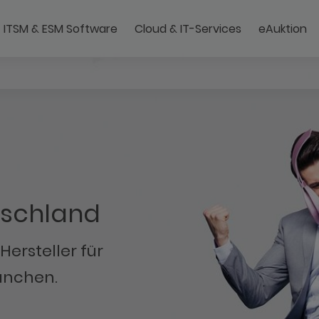
ITSM & ESM Software
Cloud & IT-Services
eAuktion
Managed IT Services | 
Moderne Clou
tschland
ersteller für
anchen.