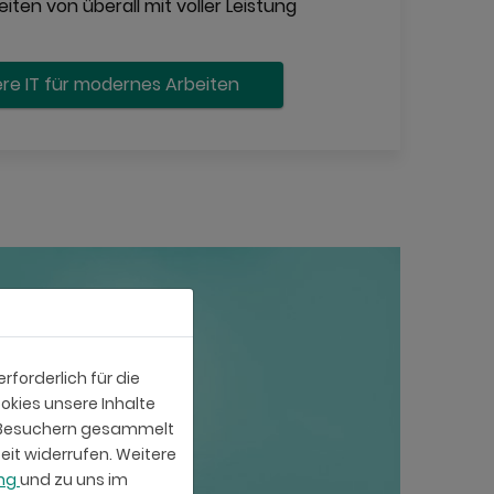
iten von überall mit voller Leistung
ere IT für modernes Arbeiten
forderlich für die
okies unsere Inhalte
e-Besuchern gesammelt
eit widerrufen. Weitere
ung
und zu uns im