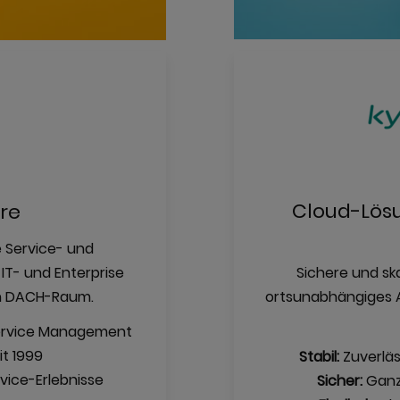
Cloud-Lösu
re
e Service- und
IT- und Enterprise
Sichere und sk
n DACH-Raum.
ortsunabhängiges A
 Service Management
it 1999
Stabil:
Zuverläs
vice-Erlebnisse
Sicher:
Ganzh