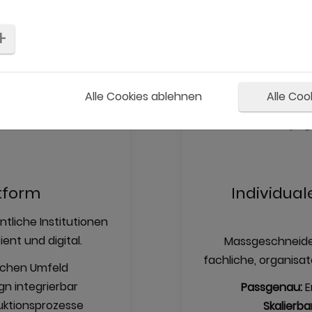
Alle Cookies ablehnen
Alle Coo
ttform
Individua
tliche Institutionen
ent und digital.
Massgeschneide
fachliche, organisa
ichen Umfeld
n integrierbar
Passgenau:
E
uktionsprozesse
Skalierba