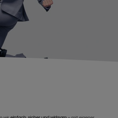
n wir
einfach, sicher und wirksam
– mit eigener