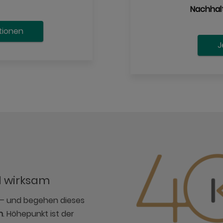
Nachhalt
tionen
J
l wirksam
n – und begehen dieses
n
. Höhepunkt ist der