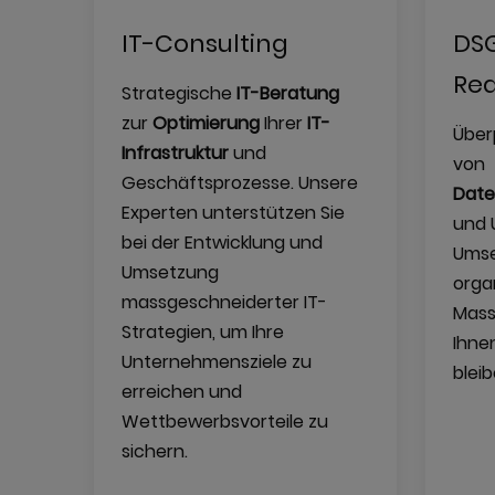
IT-Consulting
DSG
Rea
Strategische
IT-Beratung
zur
Optimierung
Ihrer
IT-
Über
Infrastruktur
und
von
Geschäftsprozesse. Unsere
Date
Experten unterstützen Sie
und 
bei der Entwicklung und
Umse
Umsetzung
orga
massgeschneiderter IT-
Mass
Strategien, um Ihre
Ihne
Unternehmensziele zu
bleib
erreichen und
Wettbewerbsvorteile zu
sichern.