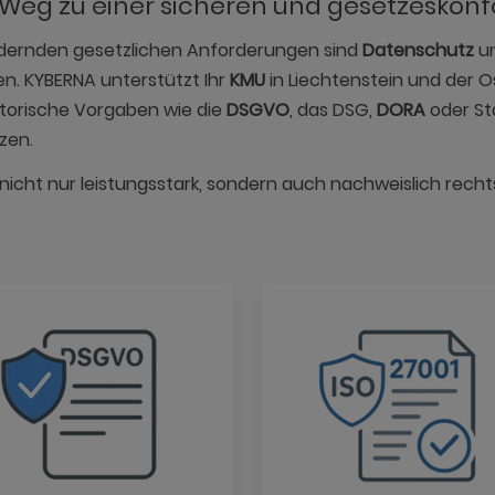
 Weg zu einer sicheren und gesetzeskon
ndernden gesetzlichen Anforderungen sind
Datenschutz
u
n. KYBERNA unterstützt Ihr
KMU
in Liechtenstein und der Os
atorische Vorgaben wie die
DSGVO
, das DSG,
DORA
oder S
zen.
 nicht nur leistungsstark, sondern auch nachweislich rech