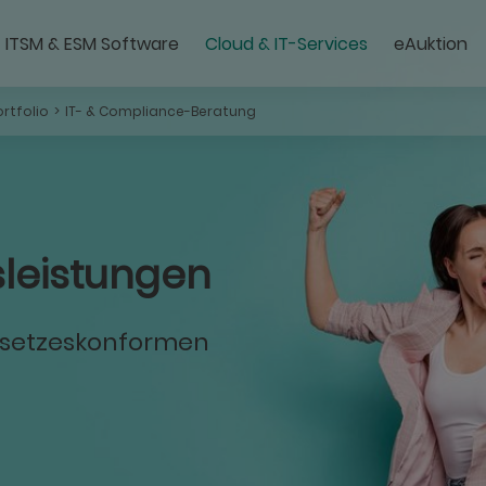
ITSM & ESM Software
Cloud & IT-Services
eAuktion
Managed IT Services | 
Moderne Clou
rtfolio
IT- & Compliance-Beratung
sleistungen
gesetzeskonformen