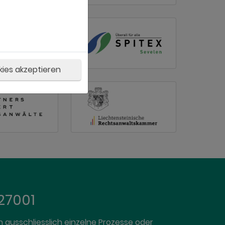
kies akzeptieren
 27001
ausschliesslich einzelne Prozesse oder