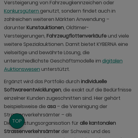
Versteigerung von Fahrzeugkennzeichen oder
Konkursgütern
genutzt, sondern findet auch in
zahlreichen weiteren Märkten Anwendung –
darunter
Kunstauktionen
, Oldtimer-
Versteigerungen,
Fahrzeugflottenverkäufe
und viele
weitere Spezialauktionen. Damit bietet KYBERNA eine
vielseitige und bewährte Lösung, die
unterschiedlichste Geschäftsmodelle im
digitalen
Auktionswesen
unterstützt.
Ergänzt wird das Portfolio durch
individuelle
Softwareentwicklungen
, die exakt auf die Bedürfnisse
einzelner Kunden zugeschnitten sind. Hier gehört
beispielsweise die
asa
– die Vereinigung der
Strassenverkehrsämter – als
TOP
Dienstleistungsorganisation für
alle kantonalen
Strassenverkehrsämter
der Schweiz und des