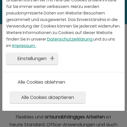
anderen können wir mit Hilfe der Cookies unsere Inhalte
für Sie immer weiter verbessern. Hierzu werden
pseudonymisierte Daten von Website-Besuchern
gesammelt und ausgewertet. Das Einverständnis in die
Verwendung der Cookies können Sie jederzeit widerrufen.
Weitere Informationen zu Cookies auf dieser Website
finden Sie in unserer
Datenschutzerklärung
und zu uns
im
Impressum
.
Desktop-Virtualisierung von
Einstellungen
CAD
Alle Cookies ablehnen
Wir virtualisieren grafik- und
rechenintensive Arbeitsplätze
Alle Cookies akzeptieren
Flexibles und
ortsunabhängiges Arbeiten
ist
heute Standard. Office-Anwendungen und auch