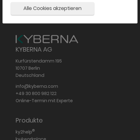
Alle Cookies akzeptieren
KYBERNA AG
Kurfürstendamm 195
10707 Berlin
Deutschland
info@kyberna.com
+49 30 800 982 122
Online-Termin mit Experte
Produkte
®
ky2help
ky4workplace