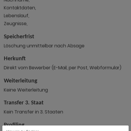
Kontaktdaten,
Lebenslauf,
Zeugnisse,
Speicherfrist
Löschung unmittelbar nach Absage
Herkunft
Direkt vom Bewerber (E-Mail, per Post, Webformular)
Weiterleitung
Keine Weiterleitung
Transfer 3. Staat
Kein Transfer in 3. Staaten
Profiling