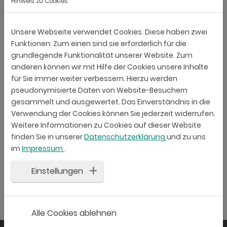
Hinweis zu Cookies
Nein
Ihre Rechte
Unsere Webseite verwendet Cookies. Diese haben zwei
Ihnen stehen grundsätzlich die Rechte auf Auskunft,
Funktionen: Zum einen sind sie erforderlich für die
grundlegende Funktionalität unserer Website. Zum
Berichtigung, Löschung, Einschränkung,
anderen können wir mit Hilfe der Cookies unsere Inhalte
Datenübertragbarkeit, Widerruf und Widerspruch zu.
für Sie immer weiter verbessern. Hierzu werden
Für Daten, die einer gesetzlichen Aufbewahrungsfrist
pseudonymisierte Daten von Website-Besuchern
unterliegen, ist eine Löschung erst nach Ablauf der
gesammelt und ausgewertet. Das Einverständnis in die
gesetzlichen Aufbewahrungspflichten möglich. Wenn
Verwendung der Cookies können Sie jederzeit widerrufen.
Sie glauben, dass die Verarbeitung Ihrer Daten gegen
Weitere Informationen zu Cookies auf dieser Website
finden Sie in unserer
Datenschutzerklärung
und zu uns
das Datenschutzrecht verstösst oder Ihre
im
Impressum
.
datenschutzrechtlichen Ansprüche sonst in einer
Weise verletzt worden sind, können Sie sich an die
Einstellungen
Aufsichtsbehörde wenden. In Liechtenstein ist dies die
Datenschutzstelle (
www.datenschutzstelle.li
).
Alle Cookies ablehnen