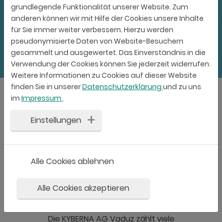
grundlegende Funktionalität unserer Website. Zum
anderen können wir mit Hilfe der Cookies unsere Inhalte
für Sie immer weiter verbessern. Hierzu werden
pseudonymisierte Daten von Website-Besuchern
gesammelt und ausgewertet. Das Einverständnis in die
Verwendung der Cookies können Sie jederzeit widerrufen.
Weitere Informationen zu Cookies auf dieser Website
finden Sie in unserer
Datenschutzerklärung
und zu uns
im
Impressum
.
Business Cloud? Ja ich will!
Einstellungen
Darum setzen Treuhänder und
Vermögensverwalter auf die Virtual
Alle Cookies ablehnen
Desktop Infrastruktur von KYBERNA
Alle Cookies akzeptieren
Die KYBERNA AG Vaduz zählt viele