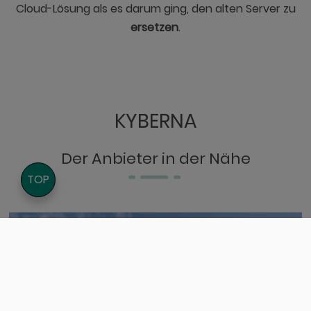
Cloud-Lösung als es darum ging, den alten Server zu
ersetzen
.
KYBERNA
Der Anbieter in der Nähe
TOP