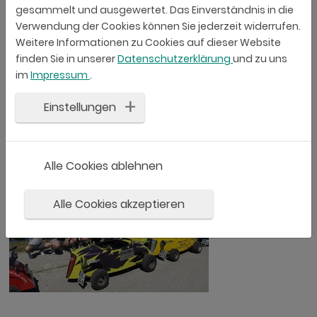
Erinnerungen, stärken den Zusammenhalt und geben
gesammelt und ausgewertet. Das Einverständnis in die
neue Energie für alles, was vor uns liegt.
Verwendung der Cookies können Sie jederzeit widerrufen.
Weitere Informationen zu Cookies auf dieser Website
Danke an alle #IThappymakers, die dieses
finden Sie in unserer
Datenschutzerklärung
und zu uns
Wochenende mit ihrer guten Stimmung, ihrem Einsatz
im
Impressum
.
und ihrer Offenheit zu etwas Besonderem gemacht
haben. Auf die nächsten gemeinsamen Geschichten
Einstellungen
– und auf die nächsten 40 Jahre KYBERNA.
Alle Cookies ablehnen
Alle Cookies akzeptieren