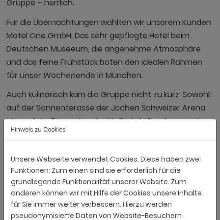
Gruppe – herrlich.
Für die Übernachtungen wählten wir unserem Kunden
Motel One GmbH. Das sehr gepflegte Hotel beim
Deutschen Museeum, die angenehme Atmosphäre
und das feine Frühstück boten den idealen Rahmen
für unser Wochenende in München.
Auch kulinarisch kam die Gruppe nicht zu kurz: Sowohl
auf der Sonnenterasse der Jochen Schweizer Arena
als auch im Biergarten des Hofbräukellers liessen wir
Hinweis zu Cookies
die Erlebnisse des Tages bei gutem Essen, Getränken
und vielen Gesprächen gemütlich ausklingen. Und für
Unsere Webseite verwendet Cookies. Diese haben zwei
einige ging es nach dem offiziellen Programm jeweils
Funktionen: Zum einen sind sie erforderlich für die
noch weiter ins Münchner Nachtleben.
grundlegende Funktionalität unserer Website. Zum
Der Jubiläumsausflug hat einmal mehr gezeigt, wie
anderen können wir mit Hilfe der Cookies unsere Inhalte
für Sie immer weiter verbessern. Hierzu werden
wertvoll gemeinsame Erlebnisse sind. Sie schaffen
pseudonymisierte Daten von Website-Besuchern