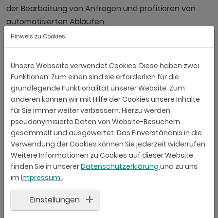
der Bearbeitung von Anfragen und profitieren von
automatisierten Abläufen.
Hinweis zu Cookies
Zwei Liechtensteiner Unternehmen. Eine gemeinsame
Vision: KI dort einzusetzen, wo sie Menschen entlastet
Unsere Webseite verwendet Cookies. Diese haben zwei
und Service spürbar verbessert. Auf die nächsten 40
Funktionen: Zum einen sind sie erforderlich für die
Jahre.
grundlegende Funktionalität unserer Website. Zum
anderen können wir mit Hilfe der Cookies unsere Inhalte
Mehr zu miyon.ai
für Sie immer weiter verbessern. Hierzu werden
pseudonymisierte Daten von Website-Besuchern
gesammelt und ausgewertet. Das Einverständnis in die
Verwendung der Cookies können Sie jederzeit widerrufen.
Weitere Informationen zu Cookies auf dieser Website
finden Sie in unserer
Datenschutzerklärung
und zu uns
im
Impressum
.
Einstellungen