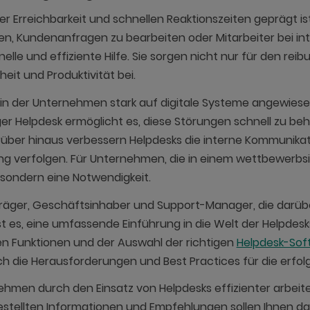
r Erreichbarkeit und schnellen Reaktionszeiten geprägt ist
en, Kundenanfragen zu bearbeiten oder Mitarbeiter bei i
hnelle und effiziente Hilfe. Sie sorgen nicht nur für den r
it und Produktivität bei.
, in der Unternehmen stark auf digitale Systeme angewiese
ger Helpdesk ermöglicht es, diese Störungen schnell zu b
über hinaus verbessern Helpdesks die interne Kommunikat
 verfolgen. Für Unternehmen, die in einem wettbewerbsint
, sondern eine Notwendigkeit.
gsträger, Geschäftsinhaber und Support-Manager, die darü
st es, eine umfassende Einführung in die Welt der Helpdesk
en Funktionen und der Auswahl der richtigen
Helpdesk-Sof
die Herausforderungen und Best Practices für die erfolg
rnehmen durch den Einsatz von Helpdesks effizienter arbeit
gestellten Informationen und Empfehlungen sollen Ihnen da