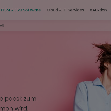
ITSM & ESM Software
Cloud & IT-Services
eAuktion
Managed IT Services | 
Moderne Clou
elt
Helpdesk zum
hmen wird.