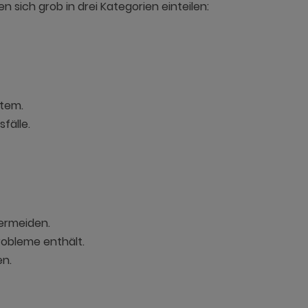
n sich grob in drei Kategorien einteilen:
stem.
fälle.
ermeiden.
robleme enthält.
n.