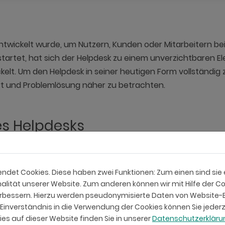
e entwickelt wurde, um Nutzern, Kunden oder Mitarbeitern 
tartet, hat sich der Helpdesk zu einem unverzichtbaren Ele
. Um den Helpdesk in seiner heutigen Form vollständig zu 
t und Problemlösung näher zu betrachten.
es Helpdesks
ühen 1980er Jahre zurück, als Unternehmen begannen, Compu
t von Technologie stiegen auch die Herausforderungen, di
det Cookies. Diese haben zwei Funktionen: Zum einen sind sie er
ten eine zentrale Einheit, die sich mit technischen Pr
lität unserer Website. Zum anderen können wir mit Hilfe der Co
verbessern. Hierzu werden pseudonymisierte Daten von Websit
inverständnis in die Verwendung der Cookies können Sie jederz
s, Benutzern technische Unterstützung zu bieten und IT-b
es auf dieser Website finden Sie in unserer
Datenschutzerklär
es Helpdesks warteten auf eingehende Anfragen, analysiert